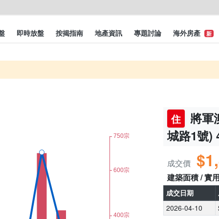
盤
即時放盤
按揭指南
地產資訊
專題討論
海外房產
新
將軍澳
住
城路1號) 
$1
成交價
建築面積 / 實
成交日期
2026-04-10