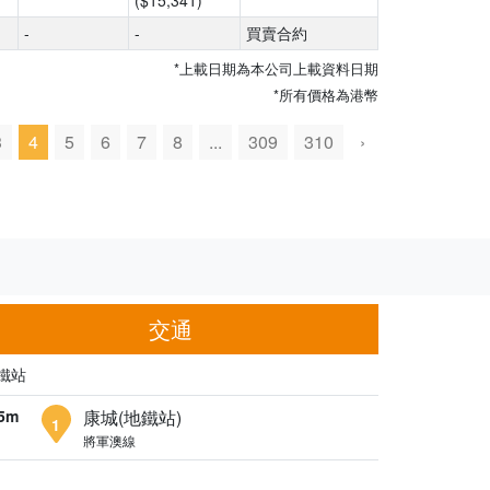
($15,341)
-
-
買賣合約
*上載日期為本公司上載資料日期
*所有價格為港幣
3
4
5
6
7
8
...
309
310
›
交通
鐵站
5m
康城(地鐵站)
1
將軍澳線