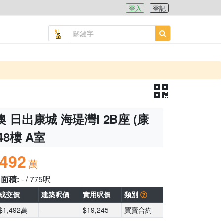
登入
登記
 日出康城 海瑅灣I 2B座 (康
48樓 A室
,492
萬
用面積:
- / 775呎
成交價
建築呎價
實用呎價
類別
$1,492萬
-
$19,245
買賣合約