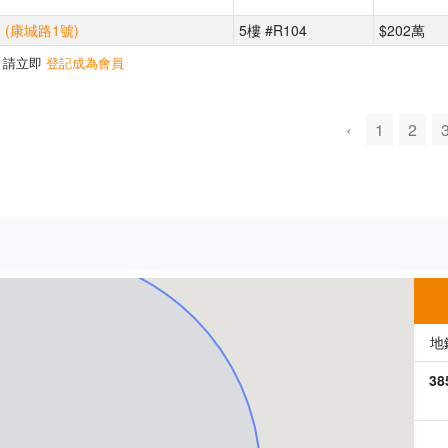
 (康城路1號)
5樓 #R104
$202萬
，請立即
登記成為會員
‹
1
2
500m
地
38