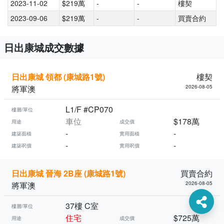
2023-11-02
$219萬
-
-
樓契
2023-09-06
$219萬
-
-
買賣合約
日出康城成交數據
日出康城 領都 (康城路1號)
樓契
將軍澳
2026-08-05
L1/F #CP070
樓層/單位
車位
$178萬
用途
成交價
-
-
建築面積
實用面積
-
-
建築呎價
實用呎價
日出康城 晉海 2B座 (康城路1號)
買賣合約
將軍澳
2026-08-05
37樓 C室
樓層/單位
住宅
$725萬
用途
成交價