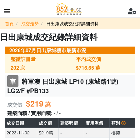
首頁
成交走勢
日出康城成交紀錄詳細資料
日出康城成交紀錄詳細資料
2026年07月日出康城樓市最新市況
整體註冊量
平均成交價
202
宗
$716.65
萬
車
將軍澳 日出康城 LP10 (康城路1號)
LG2/F #PB133
$219
萬
成交價
建築面積 / 實用面積:
- / -
成交日期
成交價
建築呎價
實用呎價
類別
2023-11-02
$219萬
-
-
樓契