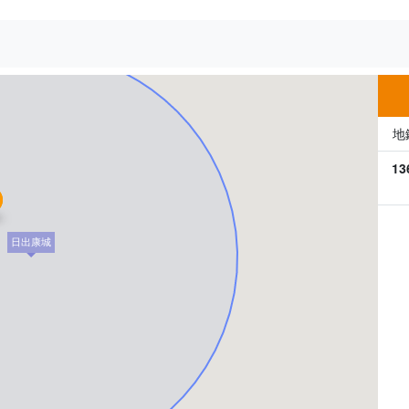
500m
地
13
日出康城