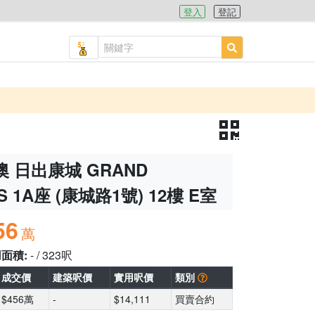
登入
登記
 日出康城 GRAND
S 1A座 (康城路1號) 12樓 E室
56
萬
用面積:
- / 323呎
成交價
建築呎價
實用呎價
類別
$456萬
-
$14,111
買賣合約