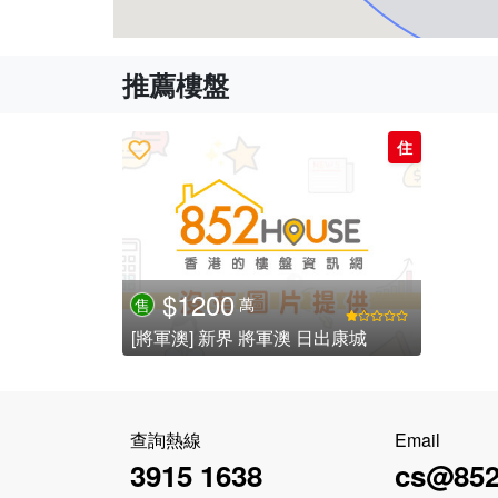
推薦樓盤
住
$1200
萬
售
[將軍澳] 新界 將軍澳 日出康城
查詢熱線
Email
3915 1638
cs@852