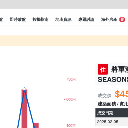
盤
即時放盤
按揭指南
地產資訊
專題討論
海外房產
新
將軍澳
住
SEASON
$4
成交價
建築面積 / 實
成交日期
2025-02-05