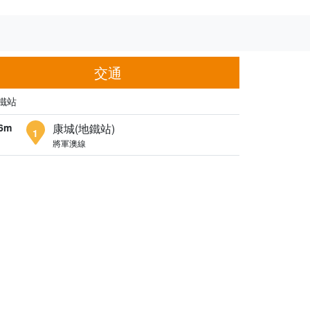
交通
鐵站
6m
康城(地鐵站)
1
將軍澳線