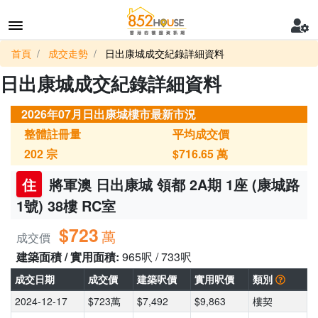
首頁
成交走勢
日出康城成交紀錄詳細資料
日出康城成交紀錄詳細資料
2026年07月日出康城樓市最新市況
整體註冊量
平均成交價
202
宗
$716.65
萬
住
將軍澳 日出康城 領都 2A期 1座 (康城路
1號) 38樓 RC室
$723
萬
成交價
建築面積 / 實用面積:
965呎 / 733呎
成交日期
成交價
建築呎價
實用呎價
類別
2024-12-17
$723萬
$7,492
$9,863
樓契