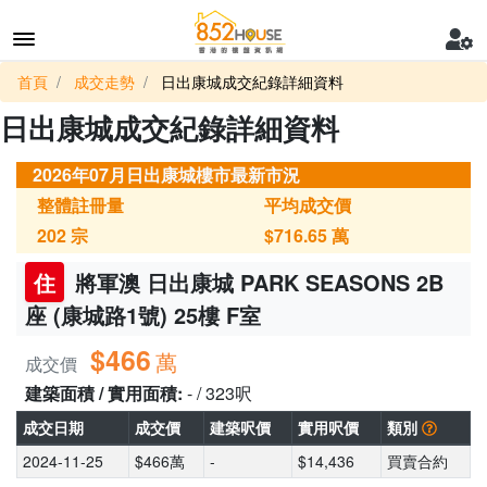
首頁
成交走勢
日出康城成交紀錄詳細資料
日出康城成交紀錄詳細資料
2026年07月日出康城樓市最新市況
整體註冊量
平均成交價
202
宗
$716.65
萬
住
將軍澳 日出康城 PARK SEASONS 2B
座 (康城路1號) 25樓 F室
$466
萬
成交價
建築面積 / 實用面積:
- / 323呎
成交日期
成交價
建築呎價
實用呎價
類別
2024-11-25
$466萬
-
$14,436
買賣合約