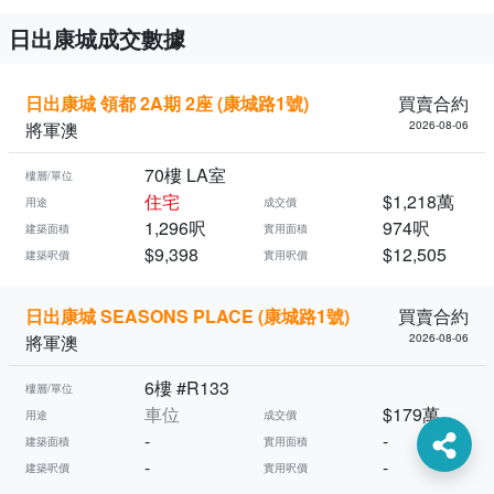
日出康城成交數據
日出康城 領都 2A期 2座 (康城路1號)
買賣合約
將軍澳
2026-08-06
70樓 LA室
樓層/單位
住宅
$1,218萬
用途
成交價
1,296呎
974呎
建築面積
實用面積
$9,398
$12,505
建築呎價
實用呎價
日出康城 SEASONS PLACE (康城路1號)
買賣合約
將軍澳
2026-08-06
6樓 #R133
樓層/單位
車位
$179萬
用途
成交價
-
-
建築面積
實用面積
-
-
建築呎價
實用呎價