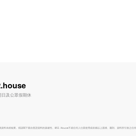
.house
六) / 周日及公眾假期休
面積資料未經核實。煩請閣下親自查證資料的真確性。852.House不就任何人仕因使用或依賴以上面積、圖則、資料所引致之任