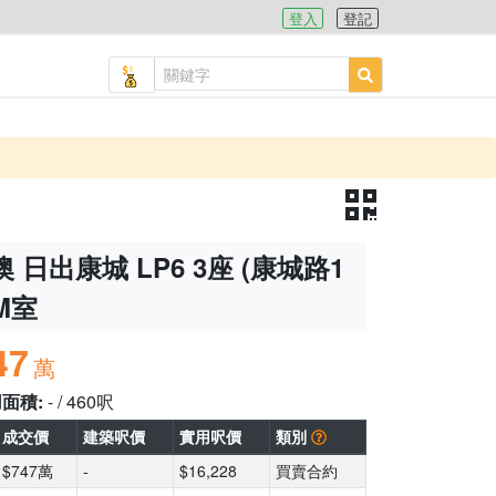
登入
登記
 日出康城 LP6 3座 (康城路1
 M室
47
萬
用面積:
- / 460呎
成交價
建築呎價
實用呎價
類別
$747萬
-
$16,228
買賣合約