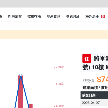
盤
即時放盤
按揭指南
地產資訊
專題討論
海外房產
新
將軍澳
住
號) 10樓
$7
成交價
建築面積 / 實
成交日期
2023-04-27