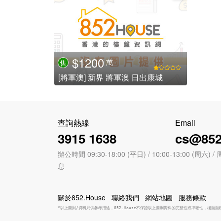
$1200
萬
售
[將軍澳] 新界 將軍澳 日出康城
查詢熱線
Email
3915 1638
cs@852
辦公時間 09:30-18:00 (平日) / 10:00-13:00 (周
息
關於852.House
聯絡我們
網站地圖
服務條款
*以上圖則/資料只供參考用途，852.House不保證以上圖則資料的完整性或準確性，樓面