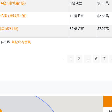
A座 (康城路1號)
8樓 A室
$855萬
 3B座 (康城路1號)
19樓 B室
$578萬
 (康城路1號)
35樓 A室
$729萬
，請立即
登記成為會員
‹
1
2
...
6
7
500m
地