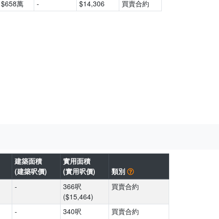
$658萬
-
$14,306
買賣合約
建築面積
實用面積
(建築呎價)
(實用呎價)
類別
-
366呎
買賣合約
($15,464)
-
340呎
買賣合約