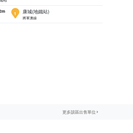
2m
康城(地鐵站)
1
將軍澳線
更多該區出售單位