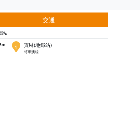
交通
鐵站
3m
寶琳(地鐵站)
1
將軍澳線