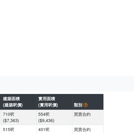
建築面積
實用面積
(建築呎價)
(實用呎價)
類別
710呎
554呎
買賣合約
($7,363)
($9,436)
515呎
401呎
買賣合約