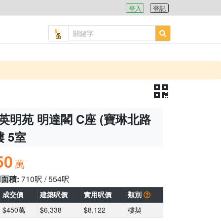
登入
登記
英明苑 明達閣 C座 (寶琳北路
樓 5室
50
萬
用面積:
710呎 / 554呎
成交價
建築呎價
實用呎價
類別
$450萬
$6,338
$8,122
樓契