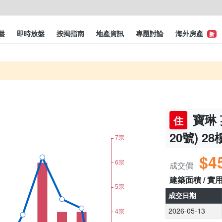
盤
即時放盤
按揭指南
地產資訊
專題討論
海外房產
新
寶琳 
住
20號) 28
$4
成交價
建築面積 / 實
成交日期
2026-05-13