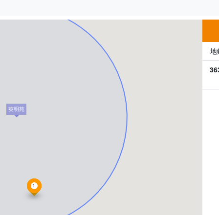
500m
地
36
英明苑
1