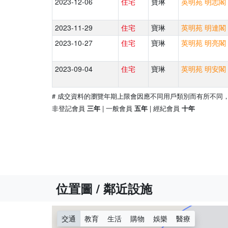
2023-12-06
住宅
寶琳
英明苑 明志閣 
2023-11-29
住宅
寶琳
英明苑 明達閣 
2023-10-27
住宅
寶琳
英明苑 明亮閣 
2023-09-04
住宅
寶琳
英明苑 明安閣 
# 成交資料的瀏覽年期上限會因應不同用戶類別而有所不同
非登記會員
| 一般會員
| 經紀會員
三年
五年
十年
位置圖 / 鄰近設施
交通
教育
生活
購物
娛樂
醫療