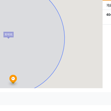
地
40
英明苑
1