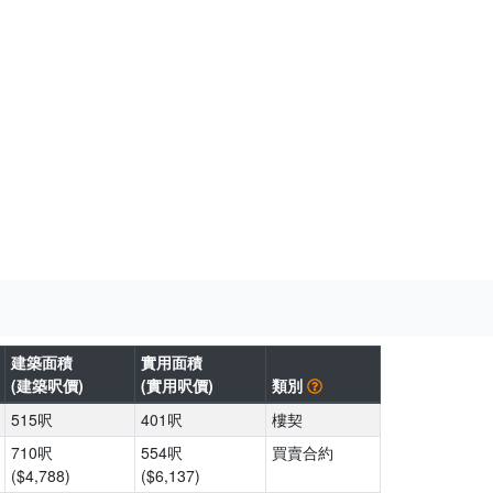
建築面積
實用面積
(建築呎價)
(實用呎價)
類別
515呎
401呎
樓契
710呎
554呎
買賣合約
($4,788)
($6,137)