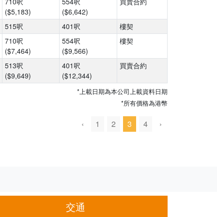
710呎
554呎
買賣合約
($5,183)
($6,642)
515呎
401呎
樓契
710呎
554呎
樓契
($7,464)
($9,566)
513呎
401呎
買賣合約
($9,649)
($12,344)
*上載日期為本公司上載資料日期
*所有價格為港幣
‹
1
2
3
4
›
交通