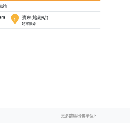
鐵站
4m
寶琳(地鐵站)
1
將軍澳線
更多該區出售單位