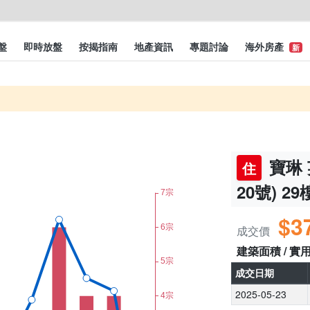
盤
即時放盤
按揭指南
地產資訊
專題討論
海外房產
新
寶琳 
住
20號) 29
$3
成交價
建築面積 / 實
成交日期
2025-05-23