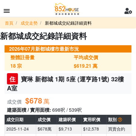
首頁
成交走勢
新都城成交紀錄詳細資料
新都城成交紀錄詳細資料
2026年07月新都城樓市最新市況
整體註冊量
平均成交價
18
宗
$619.21
萬
住
寶琳 新都城 1期 5座 (運亨路1號) 32樓
A室
$678
萬
成交價
建築面積 / 實用面積:
698呎 / 539呎
成交日期
成交價
建築呎價
實用呎價
類別
2025-11-24
$678萬
$9,713
$12,578
買賣合約