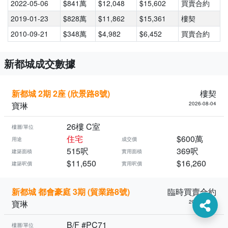
2022-05-06
$841萬
$12,048
$15,602
買賣合約
2019-01-23
$828萬
$11,862
$15,361
樓契
2010-09-21
$348萬
$4,982
$6,452
買賣合約
新都城成交數據
新都城 2期 2座 (欣景路8號)
樓契
寶琳
2026-08-04
26樓 C室
樓層/單位
住宅
$600萬
用途
成交價
515呎
369呎
建築面積
實用面積
$11,650
$16,260
建築呎價
實用呎價
新都城 都會豪庭 3期 (貿業路8號)
臨時買賣合約
寶琳
2026-08-03
B/F #PC71
樓層/單位