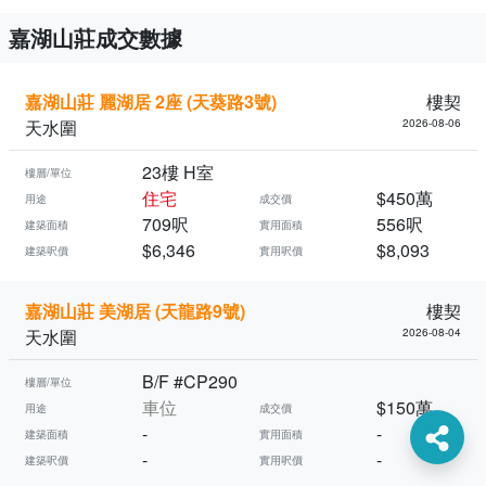
嘉湖山莊成交數據
嘉湖山莊 麗湖居 2座 (天葵路3號)
樓契
天水圍
2026-08-06
23樓 H室
樓層/單位
住宅
$450萬
用途
成交價
709呎
556呎
建築面積
實用面積
$6,346
$8,093
建築呎價
實用呎價
嘉湖山莊 美湖居 (天龍路9號)
樓契
天水圍
2026-08-04
B/F #CP290
樓層/單位
車位
$150萬
用途
成交價
-
-
建築面積
實用面積
-
-
建築呎價
實用呎價