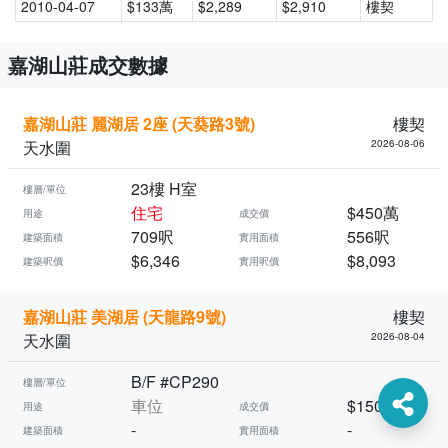
2010-04-07
$133萬
$2,289
$2,910
樓契
嘉湖山莊成交數據
嘉湖山莊 麗湖居 2座 (天葵路3號)
樓契
天水圍
2026-08-06
23樓 H室
樓層/單位
住宅
$450萬
用途
成交價
709呎
556呎
建築面積
實用面積
$6,346
$8,093
建築呎價
實用呎價
嘉湖山莊 美湖居 (天龍路9號)
樓契
天水圍
2026-08-04
B/F #CP290
樓層/單位
車位
$150萬
用途
成交價
-
-
建築面積
實用面積