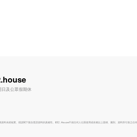
.house
六) / 周日及公眾假期休
面積資料未經核實。煩請閣下親自查證資料的真確性。852.House不就任何人仕因使用或依賴以上面積、圖則、資料所引致之任