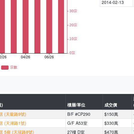
2014-02-13
)
樓層/單位
成交價
 (天龍路9號)
B/F #CP290
$150萬
 (天湖路1號)
G/F A53室
$330萬
 5座 (天瑞路8號)
27樓 D室
$470萬