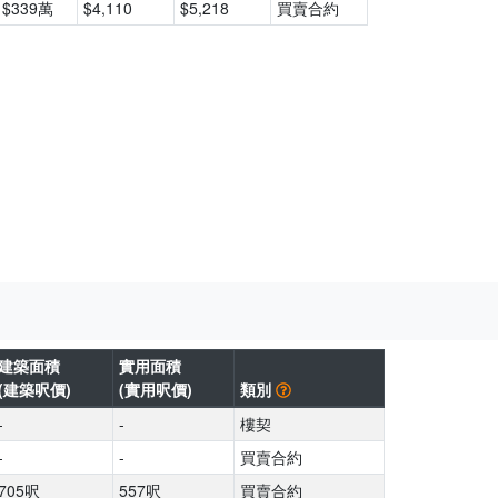
$339萬
$4,110
$5,218
買賣合約
建築面積
實用面積
(建築呎價)
(實用呎價)
類別
-
-
樓契
-
-
買賣合約
705呎
557呎
買賣合約