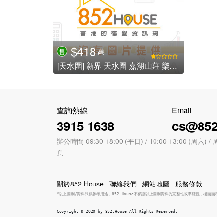
$418
萬
售
[天水圍] 新界 天水圍 嘉湖山莊 樂湖居 - 嘉湖新北江商場
查詢熱線
Email
3915 1638
cs@852
辦公時間 09:30-18:00 (平日) / 10:00-13:00 (周
息
關於852.House
聯絡我們
網站地圖
服務條款
*以上圖則/資料只供參考用途，852.House不保證以上圖則資料的完整性或準確性，樓面
Copyright © 2020 by 852.House All Rights Reserved.