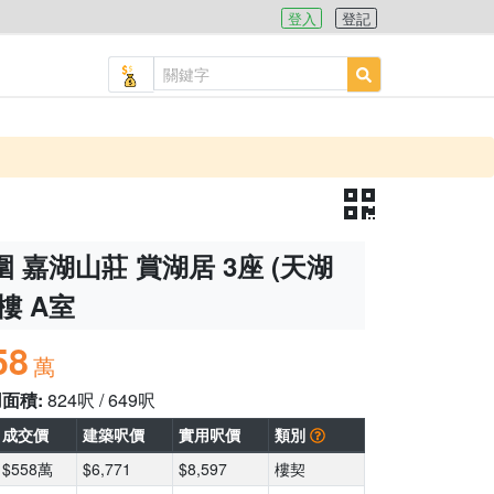
登入
登記
 嘉湖山莊 賞湖居 3座 (天湖
4樓 A室
58
萬
用面積:
824呎 / 649呎
成交價
建築呎價
實用呎價
類別
$558萬
$6,771
$8,597
樓契