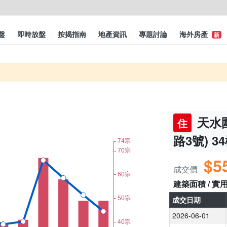
盤
即時放盤
按揭指南
地產資訊
專題討論
海外房產
新
天水圍
住
路3號) 3
$5
成交價
建築面積 / 實
成交日期
2026-06-01