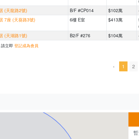
 (天龍路2號)
B/F #CP014
$102萬
 7座 (天葵路3號)
6樓 E室
$413萬
 (天湖路1號)
B2/F #276
$104萬
，請立即
登記成為會員
‹
1
2
500m
暫