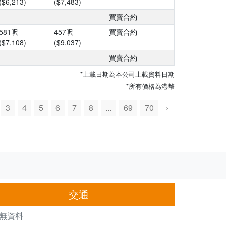
($6,213)
($7,483)
-
-
買賣合約
581呎
457呎
買賣合約
($7,108)
($9,037)
-
-
買賣合約
*上載日期為本公司上載資料日期
*所有價格為港幣
3
4
5
6
7
8
...
69
70
›
交通
無資料