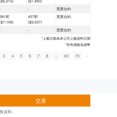
($6,213)
($7,483)
-
-
買賣合約
581呎
457呎
買賣合約
($7,108)
($9,037)
-
-
買賣合約
*上載日期為本公司上載資料日期
*所有價格為港幣
3
4
5
6
7
8
...
69
70
›
交通
無資料