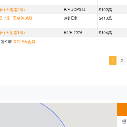
 (天龍路2號)
B/F #CP014
$102萬
 7座 (天葵路3號)
6樓 E室
$413萬
 (天湖路1號)
B2/F #276
$104萬
，請立即
登記成為會員
‹
1
2
500m
暫