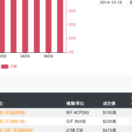
2014-10-16
)
樓層/單位
成交價
 (天龍路9號)
B/F #CP290
$150萬
 (天湖路1號)
G/F A53室
$330萬
 5座 (天瑞路8號)
27樓 D室
$470萬