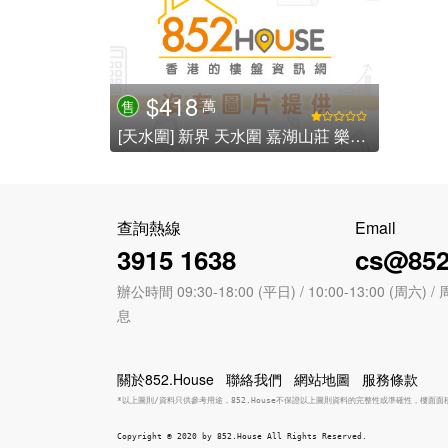
$418
萬
售
[天水圍] 新界 天水圍 嘉湖山莊 樂湖居 - 嘉湖新北江商場
查詢熱線
Email
3915 1638
cs@852
辦公時間 09:30-18:00 (平日) / 10:00-13:00 (周
息
關於852.House
聯絡我們
網站地圖
服務條款
*以上圖則/資料只供參考用途，852.House不保證以上圖則資料的完整性或準確性，樓面
Copyright © 2020 by 852.House All Rights Reserved.