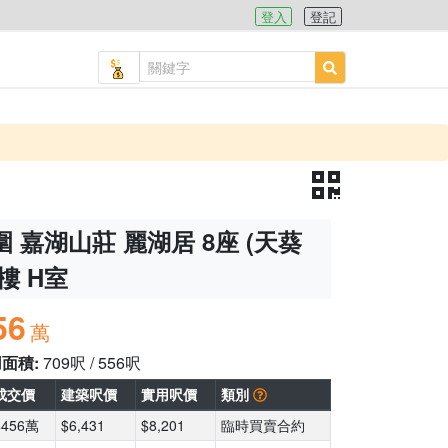
登入
登記
 嘉湖山莊 麗湖居 8座 (天葵
7樓 H室
56
萬
用面積:
709呎 / 556呎
成交價
建築呎價
實用呎價
類別
$456萬
$6,431
$8,201
臨時買賣合約