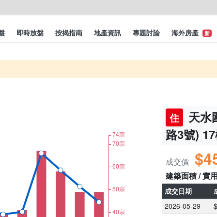
盤
即時放盤
按揭指南
地產資訊
專題討論
海外房產
新
天水圍
住
路3號) 1
$4
成交價
建築面積 / 實
成交日期
2026-05-29