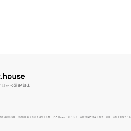
.house
六) / 周日及公眾假期休
面積資料未經核實。煩請閣下親自查證資料的真確性。852.House不就任何人仕因使用或依賴以上面積、圖則、資料所引致之任