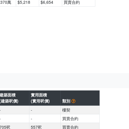
$370萬
$5,218
$6,654
買賣合約
建築面積
實用面積
(建築呎價)
(實用呎價)
類別
-
-
樓契
-
-
買賣合約
705呎
557呎
買賣合約