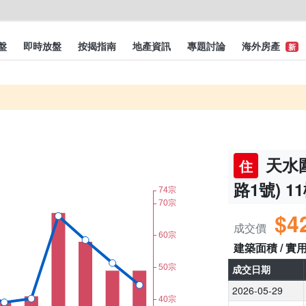
盤
即時放盤
按揭指南
地產資訊
專題討論
海外房產
新
天水圍
住
路1號) 1
$4
成交價
建築面積 / 實
成交日期
2026-05-29