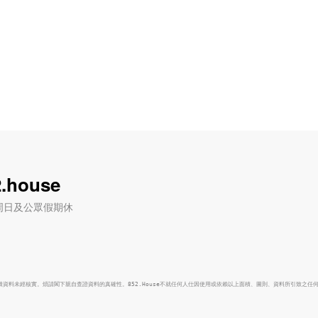
.house
六) / 周日及公眾假期休
面積資料未經核實。煩請閣下親自查證資料的真確性。852.House不就任何人仕因使用或依賴以上面積、圖則、資料所引致之任