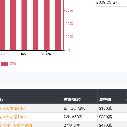
2009-03-27
)
樓層/單位
成交價
 (天龍路9號)
B/F #CP290
$150萬
 (天湖路1號)
G/F A53室
$330萬
 5座 (天瑞路8號)
27樓 D室
$470萬