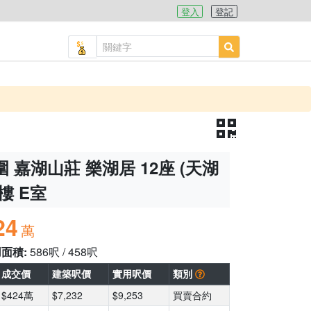
登入
登記
 嘉湖山莊 樂湖居 12座 (天湖
1樓 E室
24
萬
用面積:
586呎 / 458呎
成交價
建築呎價
實用呎價
類別
$424萬
$7,232
$9,253
買賣合約