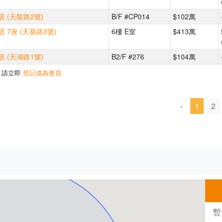
 (天龍路2號)
B/F #CP014
$102萬
 7座 (天葵路3號)
6樓 E室
$413萬
 (天湖路1號)
B2/F #276
$104萬
，請立即
登記成為會員
‹
1
2
500m
暫