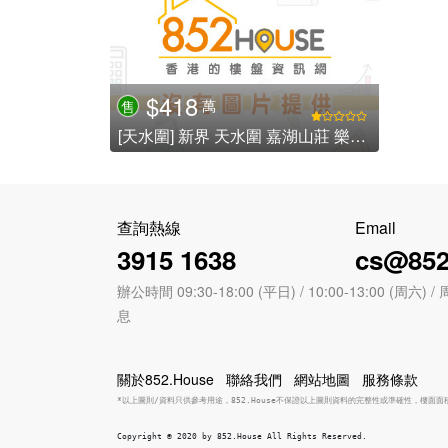
$418
萬
售
[天水圍] 新界 天水圍 嘉湖山莊 樂湖居 - 嘉湖新北江商場
查詢熱線
Email
3915 1638
cs@852
辦公時間 09:30-18:00 (平日) / 10:00-13:00 (周
息
關於852.House
聯絡我們
網站地圖
服務條款
*以上圖則/資料只供參考用途，852.House不保證以上圖則資料的完整性或準確性，樓面
Copyright © 2020 by 852.House All Rights Reserved.