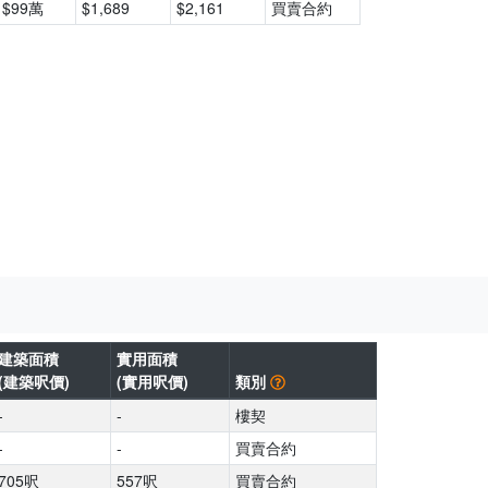
$99萬
$1,689
$2,161
買賣合約
建築面積
實用面積
(建築呎價)
(實用呎價)
類別
-
-
樓契
-
-
買賣合約
705呎
557呎
買賣合約