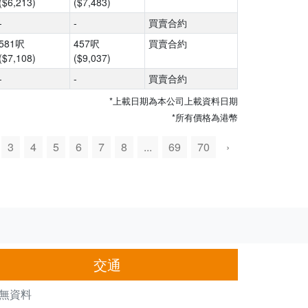
($6,213)
($7,483)
-
-
買賣合約
581呎
457呎
買賣合約
($7,108)
($9,037)
-
-
買賣合約
*上載日期為本公司上載資料日期
*所有價格為港幣
3
4
5
6
7
8
...
69
70
›
交通
無資料