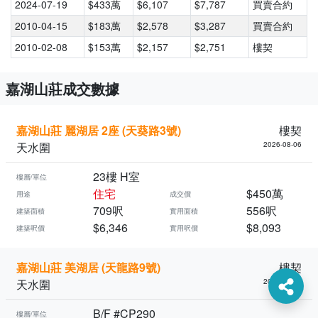
2024-07-19
$433萬
$6,107
$7,787
買賣合約
2010-04-15
$183萬
$2,578
$3,287
買賣合約
2010-02-08
$153萬
$2,157
$2,751
樓契
嘉湖山莊成交數據
嘉湖山莊 麗湖居 2座 (天葵路3號)
樓契
天水圍
2026-08-06
23樓 H室
樓層/單位
住宅
$450萬
用途
成交價
709呎
556呎
建築面積
實用面積
$6,346
$8,093
建築呎價
實用呎價
嘉湖山莊 美湖居 (天龍路9號)
樓契
天水圍
2026-08-04
B/F #CP290
樓層/單位