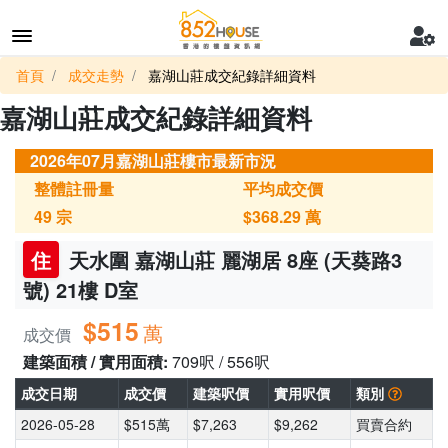
首頁
成交走勢
嘉湖山莊成交紀錄詳細資料
嘉湖山莊成交紀錄詳細資料
2026年07月嘉湖山莊樓市最新市況
整體註冊量
平均成交價
49
宗
$368.29
萬
住
天水圍 嘉湖山莊 麗湖居 8座 (天葵路3
號) 21樓 D室
$515
萬
成交價
建築面積 / 實用面積:
709呎 / 556呎
成交日期
成交價
建築呎價
實用呎價
類別
2026-05-28
$515萬
$7,263
$9,262
買賣合約