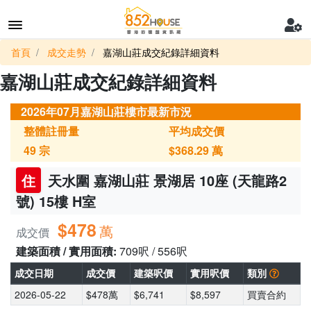
首頁
成交走勢
嘉湖山莊成交紀錄詳細資料
嘉湖山莊成交紀錄詳細資料
2026年07月嘉湖山莊樓市最新市況
整體註冊量
平均成交價
49
宗
$368.29
萬
住
天水圍 嘉湖山莊 景湖居 10座 (天龍路2
號) 15樓 H室
$478
萬
成交價
建築面積 / 實用面積:
709呎 / 556呎
成交日期
成交價
建築呎價
實用呎價
類別
2026-05-22
$478萬
$6,741
$8,597
買賣合約