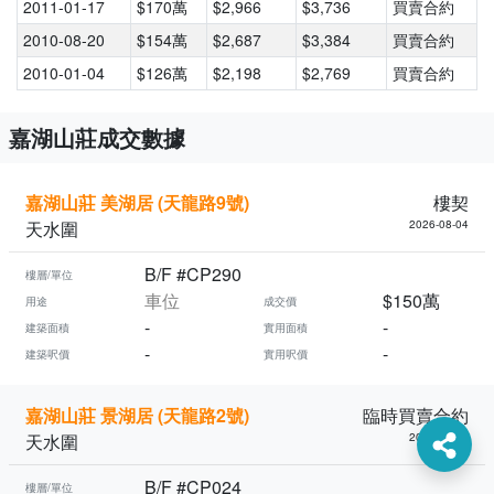
2011-01-17
$170萬
$2,966
$3,736
買賣合約
2010-08-20
$154萬
$2,687
$3,384
買賣合約
2010-01-04
$126萬
$2,198
$2,769
買賣合約
嘉湖山莊成交數據
嘉湖山莊 美湖居 (天龍路9號)
樓契
天水圍
2026-08-04
B/F #CP290
樓層/單位
車位
$150萬
用途
成交價
-
-
建築面積
實用面積
-
-
建築呎價
實用呎價
嘉湖山莊 景湖居 (天龍路2號)
臨時買賣合約
天水圍
2026-08-03
B/F #CP024
樓層/單位