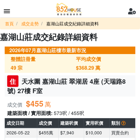
首頁
成交走勢
嘉湖山莊成交紀錄詳細資料
嘉湖山莊成交紀錄詳細資料
2026年07月嘉湖山莊樓市最新市況
整體註冊量
平均成交價
49
宗
$368.29
萬
住
天水圍 嘉湖山莊 翠湖居 4座 (天瑞路8
號) 27樓 F室
$455
萬
成交價
建築面積 / 實用面積:
573呎 / 455呎
成交日期
成交價
建築呎價
實用呎價
類別
2026-05-22
$455萬
$7,940
$10,000
買賣合約