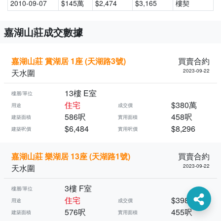
2010-09-07
$145萬
$2,474
$3,165
樓契
嘉湖山莊成交數據
嘉湖山莊 賞湖居 1座 (天湖路3號)
買賣合約
天水圍
2023-09-22
13樓 E室
樓層/單位
住宅
$380萬
用途
成交價
586呎
458呎
建築面積
實用面積
$6,484
$8,296
建築呎價
實用呎價
嘉湖山莊 樂湖居 13座 (天湖路1號)
買賣合約
天水圍
2023-09-22
3樓 F室
樓層/單位
住宅
$398萬
用途
成交價
576呎
455呎
建築面積
實用面積