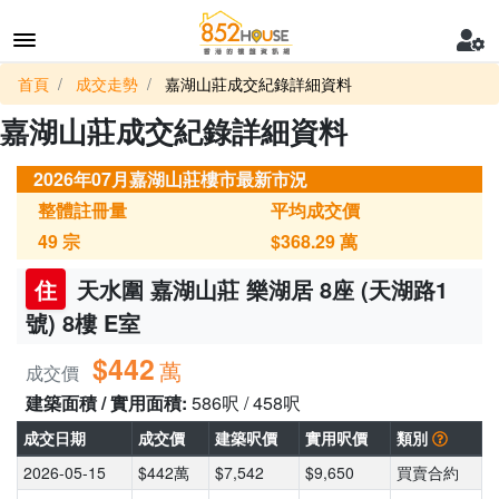
首頁
成交走勢
嘉湖山莊成交紀錄詳細資料
嘉湖山莊成交紀錄詳細資料
2026年07月嘉湖山莊樓市最新市況
整體註冊量
平均成交價
49
宗
$368.29
萬
住
天水圍 嘉湖山莊 樂湖居 8座 (天湖路1
號) 8樓 E室
$442
萬
成交價
建築面積 / 實用面積:
586呎 / 458呎
成交日期
成交價
建築呎價
實用呎價
類別
2026-05-15
$442萬
$7,542
$9,650
買賣合約