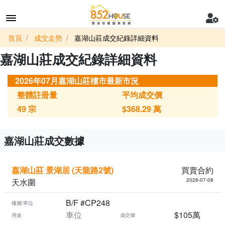
首頁
成交走勢
嘉湖山莊成交紀錄詳細資料
嘉湖山莊成交紀錄詳細資料
2026年07月嘉湖山莊樓市最新市況
整體註冊量
平均成交價
49
宗
$368.29
萬
嘉湖山莊成交數據
嘉湖山莊 景湖居 (天龍路2號)
買賣合約
天水圍
2026-07-08
B/F #CP248
樓層/單位
車位
$105萬
用途
成交價