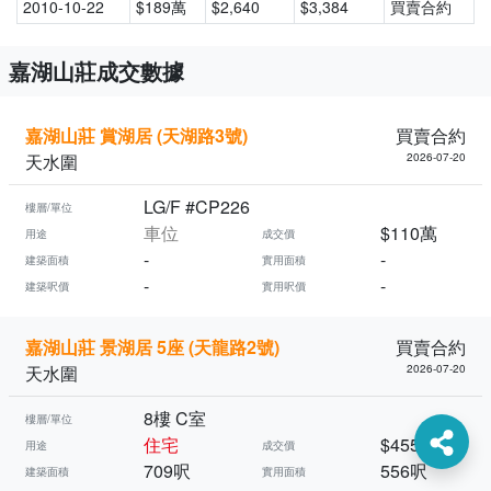
2010-10-22
$189萬
$2,640
$3,384
買賣合約
嘉湖山莊成交數據
嘉湖山莊 賞湖居 (天湖路3號)
買賣合約
天水圍
2026-07-20
LG/F #CP226
樓層/單位
車位
$110萬
用途
成交價
-
-
建築面積
實用面積
-
-
建築呎價
實用呎價
嘉湖山莊 景湖居 5座 (天龍路2號)
買賣合約
天水圍
2026-07-20
8樓 C室
樓層/單位
住宅
$455萬
用途
成交價
709呎
556呎
建築面積
實用面積