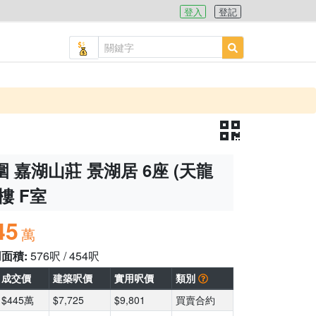
登入
登記
 嘉湖山莊 景湖居 6座 (天龍
0樓 F室
45
萬
用面積:
576呎 / 454呎
成交價
建築呎價
實用呎價
類別
$445萬
$7,725
$9,801
買賣合約