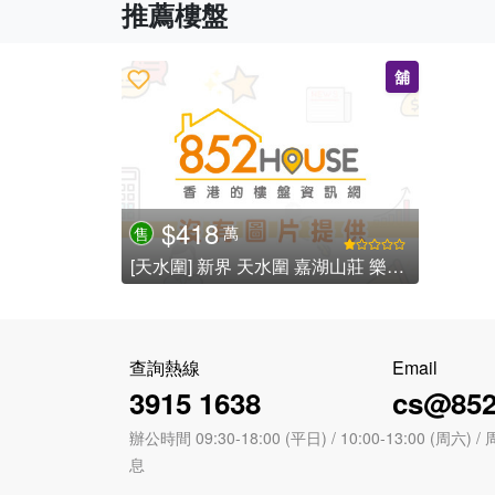
推薦樓盤
舖
$418
萬
售
[天水圍] 新界 天水圍 嘉湖山莊 樂湖居 - 嘉湖新北江商場
查詢熱線
Email
3915 1638
cs@852
辦公時間 09:30-18:00 (平日) / 10:00-13:00 (周
息