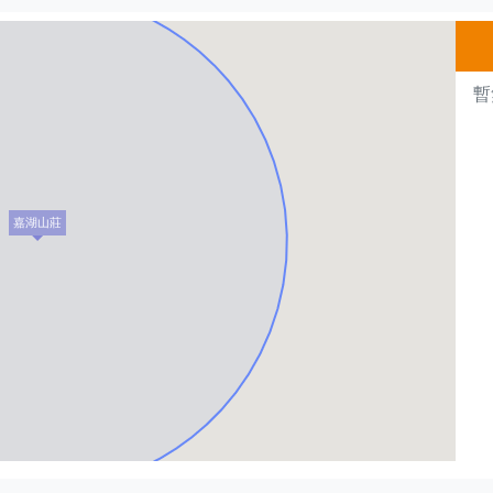
暫
嘉湖山莊