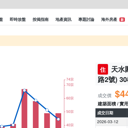
盤
即時放盤
按揭指南
地產資訊
專題討論
海外房產
新
天水圍
住
路2號) 3
$4
成交價
建築面積 / 實
成交日期
2026-03-12