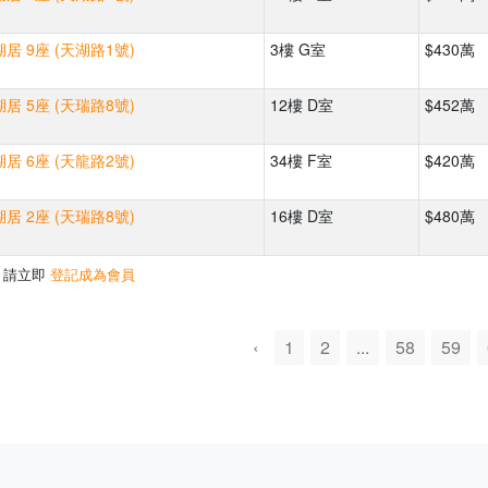
居 9座 (天湖路1號)
3樓 G室
$430萬
居 5座 (天瑞路8號)
12樓 D室
$452萬
居 6座 (天龍路2號)
34樓 F室
$420萬
居 2座 (天瑞路8號)
16樓 D室
$480萬
，請立即
登記成為會員
‹
1
2
...
58
59
500m