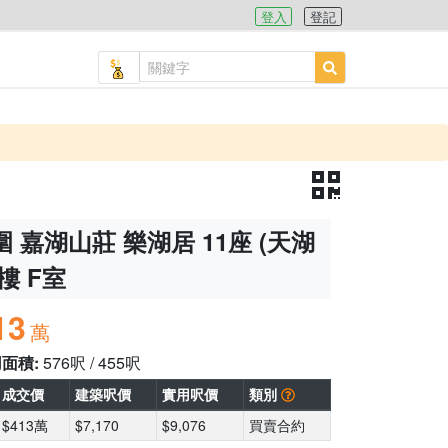
登入
登記
 嘉湖山莊 樂湖居 11座 (天湖
9樓 F室
13
萬
用面積:
576呎 / 455呎
成交價
建築呎價
實用呎價
類別
$413萬
$7,170
$9,076
買賣合約