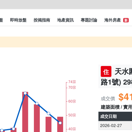
盤
即時放盤
按揭指南
地產資訊
專題討論
海外房產
新
天水圍
住
路1號) 2
$4
成交價
建築面積 / 實
成交日期
2026-02-27