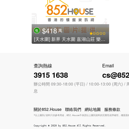
$418
萬
售
[天水圍] 新界 天水圍 嘉湖山莊 樂湖居 - 嘉湖新北江商場
查詢熱線
Email
3915 1638
cs@852
辦公時間 09:30-18:00 (平日) / 10:00-13:00 (周
息
關於852.House
聯絡我們
網站地圖
服務條款
*以上圖則/資料只供參考用途，852.House不保證以上圖則資料的完整性或準確性，樓面
Copyright © 2020 by 852.House All Rights Reserved.