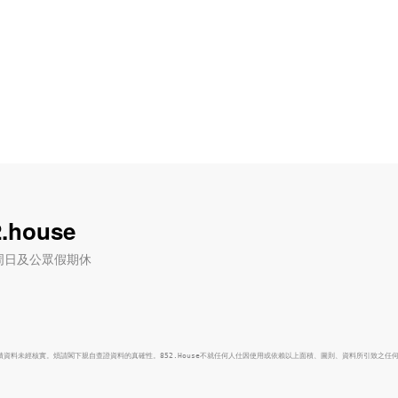
.house
六) / 周日及公眾假期休
面積資料未經核實。煩請閣下親自查證資料的真確性。852.House不就任何人仕因使用或依賴以上面積、圖則、資料所引致之任