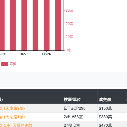
)
樓層/單位
成交價
 (天龍路9號)
B/F #CP290
$150萬
 (天湖路1號)
G/F A53室
$330萬
 5座 (天瑞路8號)
27樓 D室
$470萬