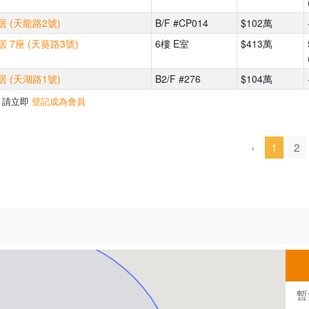
 (天龍路2號)
B/F #CP014
$102萬
 7座 (天葵路3號)
6樓 E室
$413萬
 (天湖路1號)
B2/F #276
$104萬
，請立即
登記成為會員
‹
1
2
500m
暫