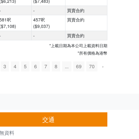
($6,213)
($7,483)
-
-
買賣合約
581呎
457呎
買賣合約
($7,108)
($9,037)
-
-
買賣合約
*上載日期為本公司上載資料日期
*所有價格為港幣
3
4
5
6
7
8
...
69
70
›
交通
無資料