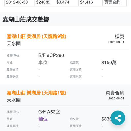
2012-08-30
$246萬
$3,474
$4,416
買賣合約
嘉湖山莊成交數據
嘉湖山莊 美湖居 (天龍路9號)
樓契
天水圍
2026-08-04
B/F #CP290
樓層/單位
車位
$150萬
用途
成交價
-
-
建築面積
實用面積
-
-
建築呎價
實用呎價
嘉湖山莊 樂湖居 (天湖路1號)
買賣合約
天水圍
2026-08-04
G/F A53室
樓層/單位
舖位
$330萬
用途
成交價
-
-
建築面積
實用面積