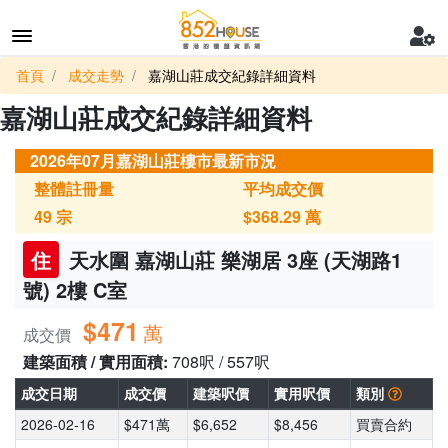
首頁
成交走勢
嘉湖山莊成交紀錄詳細資料
嘉湖山莊成交紀錄詳細資料
2026年07月嘉湖山莊樓市最新市況
整體註冊量
平均成交價
49
宗
$368.29
萬
住
天水圍 嘉湖山莊 樂湖居 3座 (天湖路1
號) 2樓 C室
$471
萬
成交價
建築面積 / 實用面積:
708呎 / 557呎
成交日期
成交價
建築呎價
實用呎價
類別
2026-02-16
$471萬
$6,652
$8,456
買賣合約