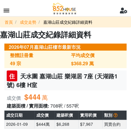
首頁
成交走勢
嘉湖山莊成交紀錄詳細資料
嘉湖山莊成交紀錄詳細資料
2026年07月嘉湖山莊樓市最新市況
整體註冊量
平均成交價
49
宗
$368.29
萬
住
天水圍 嘉湖山莊 樂湖居 7座 (天湖路1
號) 6樓 H室
$444
萬
成交價
建築面積 / 實用面積:
708呎 / 557呎
成交日期
成交價
建築呎價
實用呎價
類別
2026-01-09
$444萬
$6,268
$7,967
買賣合約