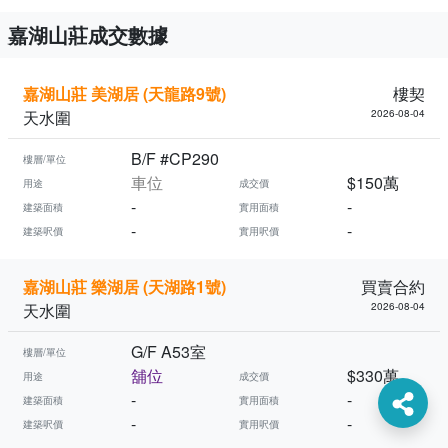
嘉湖山莊成交數據
嘉湖山莊 美湖居 (天龍路9號)
樓契
天水圍
2026-08-04
B/F #CP290
樓層/單位
車位
$150萬
用途
成交價
-
-
建築面積
實用面積
-
-
建築呎價
實用呎價
嘉湖山莊 樂湖居 (天湖路1號)
買賣合約
天水圍
2026-08-04
G/F A53室
樓層/單位
舖位
$330萬
用途
成交價
-
-
建築面積
實用面積
-
-
建築呎價
實用呎價