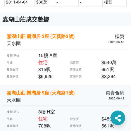
2011-04-04
$36萬
-
-
樓契
嘉湖山莊成交數據
嘉湖山莊 麗湖居 3座 (天葵路3號)
樓契
天水圍
2026-06-18
15樓 A室
樓層/單位
住宅
$540萬
用途
成交價
815呎
651呎
建築面積
實用面積
$6,625
$8,294
建築呎價
實用呎價
嘉湖山莊 樂湖居 9座 (天湖路1號)
買賣合約
天水圍
2026-06-18
8樓 H室
樓層/單位
住宅
$480萬
用途
成交價
708呎
561呎
建築面積
實用面積