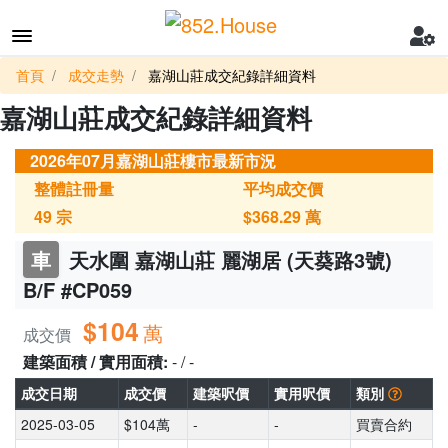
首頁
成交走勢
嘉湖山莊成交紀錄詳細資料
嘉湖山莊成交紀錄詳細資料
2026年07月嘉湖山莊樓市最新市況
整體註冊量
平均成交價
49
宗
$368.29
萬
車
天水圍 嘉湖山莊 麗湖居 (天葵路3號)
B/F #CP059
$104
萬
成交價
建築面積 / 實用面積:
- / -
成交日期
成交價
建築呎價
實用呎價
類別
2025-03-05
$104萬
-
-
買賣合約