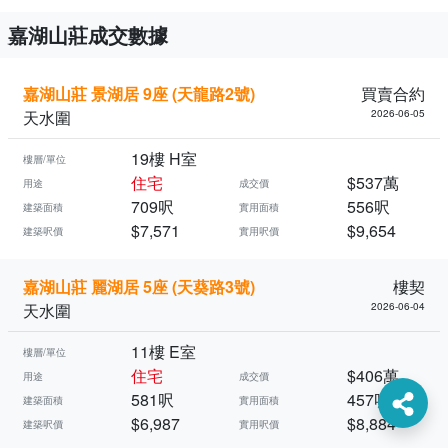
嘉湖山莊成交數據
嘉湖山莊 景湖居 9座 (天龍路2號)
買賣合約
天水圍
2026-06-05
19樓 H室
樓層/單位
住宅
$537萬
用途
成交價
709呎
556呎
建築面積
實用面積
$7,571
$9,654
建築呎價
實用呎價
嘉湖山莊 麗湖居 5座 (天葵路3號)
樓契
天水圍
2026-06-04
11樓 E室
樓層/單位
住宅
$406萬
用途
成交價
581呎
457呎
建築面積
實用面積
$6,987
$8,884
建築呎價
實用呎價