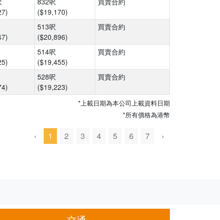
呎
832呎
買賣合約
27)
($19,170)
513呎
買賣合約
47)
($20,896)
514呎
買賣合約
25)
($19,455)
528呎
買賣合約
74)
($19,223)
*上載日期為本公司上載資料日期
*所有價格為港幣
‹
1
2
3
4
5
6
7
›
交通