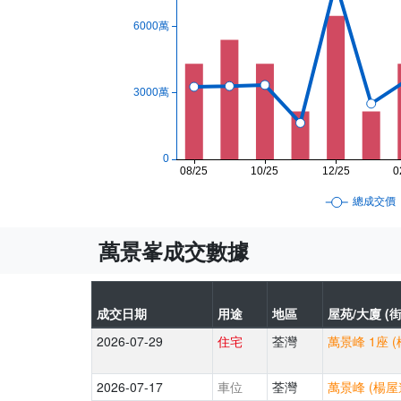
萬景峯成交數據
成交日期
用途
地區
屋苑/大廈 (街
2026-07-29
住宅
荃灣
萬景峰 1座 
2026-07-17
車位
荃灣
萬景峰 (楊屋