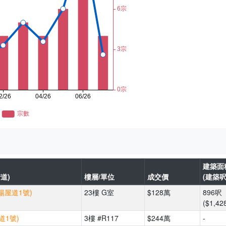
建築面
道)
樓層/單位
成交價
(建築呎
(楊屋道1號)
23樓 G室
$128萬
896呎
($1,42
道1號)
3樓 #R117
$244萬
-