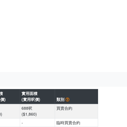
積
實用面積
價)
(實用呎價)
類別
688呎
買賣合約
8)
($1,860)
-
臨時買賣合約