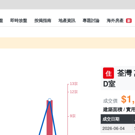
盤
即時放盤
按揭指南
地產資訊
專題討論
海外房產
新
荃灣 
住
D室
$1
成交價
建築面積 / 實
成交日期
2026-06-04