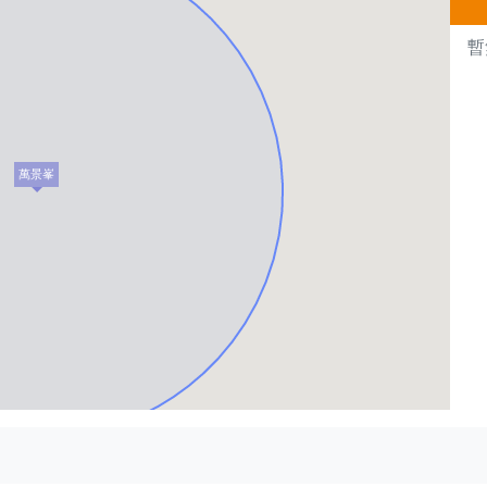
暫
萬景峯