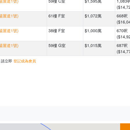
(楊屋道1號)
59樓 C室
$1,595萬
1,083
($14,7
(楊屋道1號)
61樓 F室
$1,072萬
668呎
($16,0
(楊屋道1號)
38樓 F室
$1,000萬
670呎
($14,9
(楊屋道1號)
59樓 G室
$1,015萬
687呎
($14,7
，請立即
登記成為會員
500m