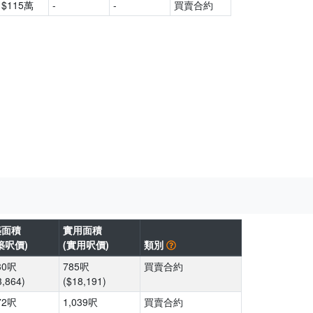
$115萬
-
-
買賣合約
築面積
實用面積
築呎價)
(實用呎價)
類別
30呎
785呎
買賣合約
3,864)
($18,191)
72呎
1,039呎
買賣合約