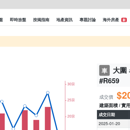
盤
即時放盤
按揭指南
地產資訊
專題討論
海外房產
新
大圍 
車
#R659
$2
成交價
建築面積 / 實
成交日期
2025-01-20