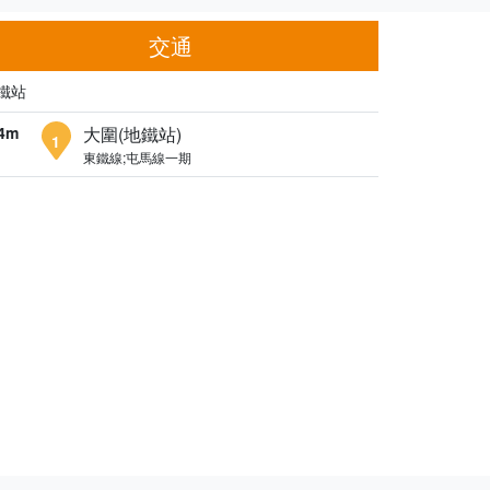
交通
鐵站
4m
大圍(地鐵站)
1
東鐵線;屯馬線一期