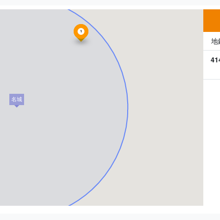
1
地
41
名城