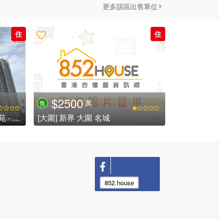
更多該區出售單位
住
住
$2500
萬
售
[大圍] 大圍站鐵路沿線藍籌屋苑 - 名城
[大圍] 新界 大圍 名城
852.house