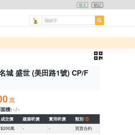
登入
登記
名城 盛世 (美田路1號) CP/F
00
萬
用面積:
- / -
成交價
建築呎價
實用呎價
類別
$200萬
-
-
買賣合約