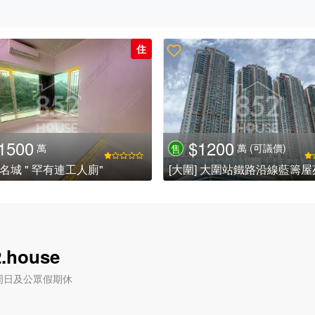
住
1500
$1200
萬
萬
(可議價)
售
] 名城 " 罕有連工人廁"
.house
六) / 周日及公眾假期休