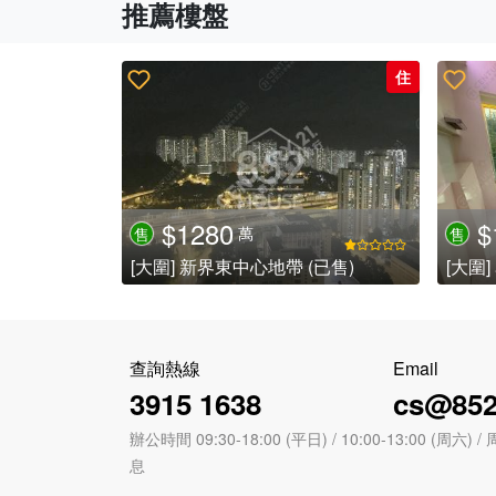
推薦樓盤
住
$1280
$
萬
售
售
[大圍] 新界東中心地帶 (已售)
[大圍
查詢熱線
Email
3915 1638
cs@852
辦公時間 09:30-18:00 (平日) / 10:00-13:00 (周
息