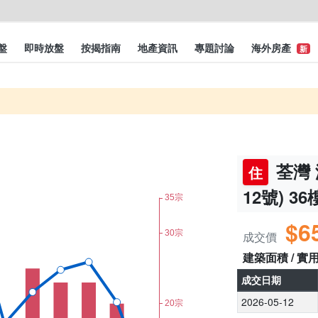
盤
即時放盤
按揭指南
地產資訊
專題討論
海外房產
新
荃灣 
住
12號) 36
$6
成交價
建築面積 / 實
成交日期
2026-05-12