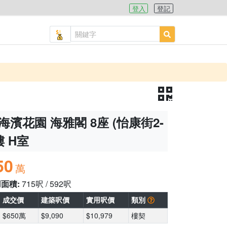
登入
登記
海濱花園 海雅閣 8座 (怡康街2-
樓 H室
50
萬
用面積:
715呎 / 592呎
成交價
建築呎價
實用呎價
類別
$650萬
$9,090
$10,979
樓契