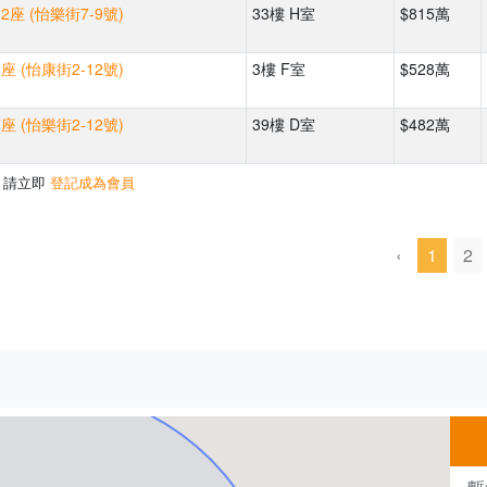
2座 (怡樂街7-9號)
33樓 H室
$815萬
座 (怡康街2-12號)
3樓 F室
$528萬
座 (怡樂街2-12號)
39樓 D室
$482萬
，請立即
登記成為會員
‹
1
2
500m