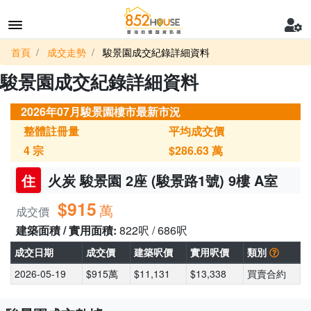
首頁
成交走勢
駿景園成交紀錄詳細資料
駿景園成交紀錄詳細資料
2026年07月駿景園樓市最新市況
整體註冊量
平均成交價
4
宗
$286.63
萬
住
火炭 駿景園 2座 (駿景路1號) 9樓 A室
$915
萬
成交價
建築面積 / 實用面積:
822呎 / 686呎
成交日期
成交價
建築呎價
實用呎價
類別
2026-05-19
$915萬
$11,131
$13,338
買賣合約