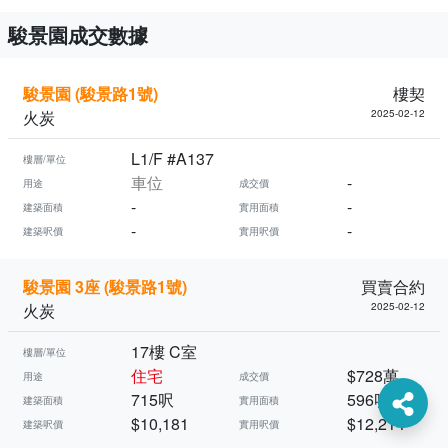
駿景園成交數據
駿景園 (駿景路1號)
樓契
火炭
2025-02-12
L1/F #A137
樓層/單位
車位
-
用途
成交價
-
-
建築面積
實用面積
-
-
建築呎價
實用呎價
駿景園 3座 (駿景路1號)
買賣合約
火炭
2025-02-12
17樓 C室
樓層/單位
住宅
$728萬
用途
成交價
715呎
596呎
建築面積
實用面積
$10,181
$12,214
建築呎價
實用呎價