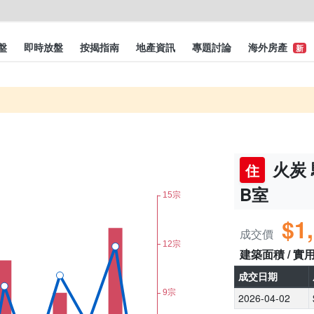
盤
即時放盤
按揭指南
地產資訊
專題討論
海外房產
新
火炭 
住
B室
$1
成交價
建築面積 / 實
成交日期
2026-04-02