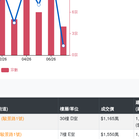
街道)
樓層/單位
成交價
(
 (駿景路1號)
30樓 D室
$1,165萬
1
(
(駿景路1號)
7樓 E室
$1,550萬
1