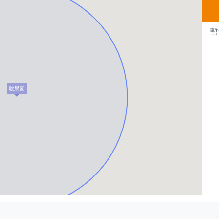
暫
駿景園