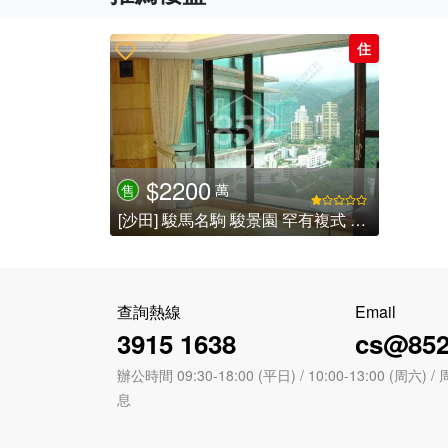
住
$2200
萬
售
[沙田] 駿馬名駒 駿景園 罕有複式 3房套
查詢熱線
Email
3915 1638
cs@852
辦公時間 09:30-18:00 (平日) / 10:00-13:00 (周
息