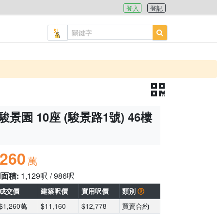
登入
登記
駿景園 10座 (駿景路1號) 46樓
,260
萬
用面積:
1,129呎 / 986呎
成交價
建築呎價
實用呎價
類別
$1,260萬
$11,160
$12,778
買賣合約