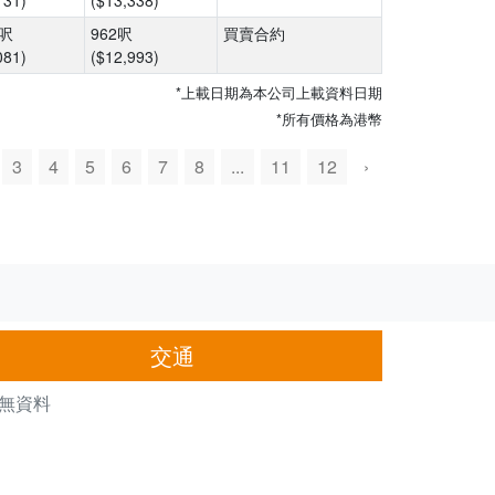
131)
($13,338)
8呎
962呎
買賣合約
081)
($12,993)
*上載日期為本公司上載資料日期
*所有價格為港幣
3
4
5
6
7
8
...
11
12
›
交通
無資料