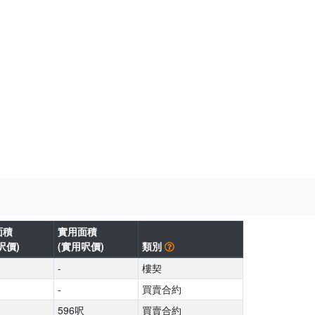
面積
實用面積
呎價)
(實用呎價)
類別
-
樓契
-
買賣合約
596呎
買賣合約