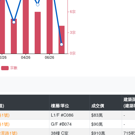
建築
道)
樓層/單位
成交價
(建築
1號)
L1/F #C086
$83萬
-
1號)
G/F #B074
$90萬
-
駿景路1號)
38樓 C室
$910萬
715呎