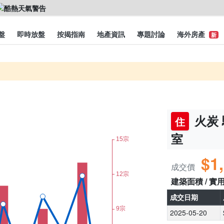
盤
即時放盤
按揭指南
地產資訊
專題討論
海外房產
新
火炭 
住
室
$1
成交價
建築面積 / 實
成交日期
2025-05-20