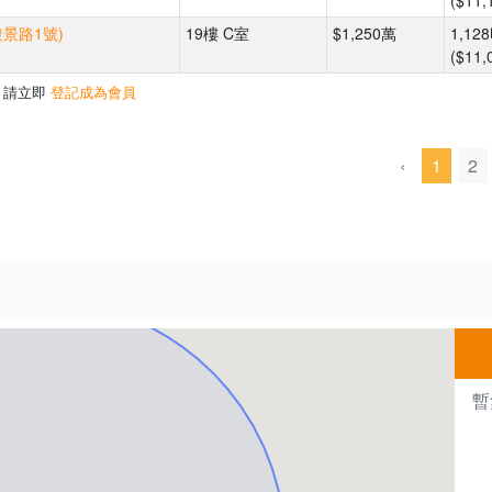
($11,
駿景路1號)
19樓 C室
$1,250萬
1,12
($11,
，請立即
登記成為會員
‹
1
2
500m
暫