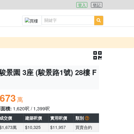
登入
登記
駿景園 3座 (駿景路1號) 28樓 F
,673
萬
用面積:
1,620呎 / 1,399呎
成交價
建築呎價
實用呎價
類別
$1,673萬
$10,325
$11,957
買賣合約