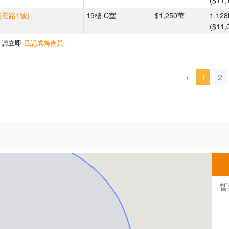
($11,
駿景路1號)
19樓 C室
$1,250萬
1,12
($11,
，請立即
登記成為會員
‹
1
2
500m
暫