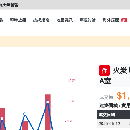
盤
即時放盤
按揭指南
地產資訊
專題討論
海外房產
新
火炭 
住
A室
$1
成交價
建築面積 / 實
成交日期
2025-05-12