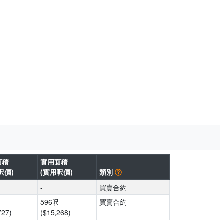
面積
實用面積
呎價)
(實用呎價)
類別
-
買賣合約
596呎
買賣合約
727)
($15,268)