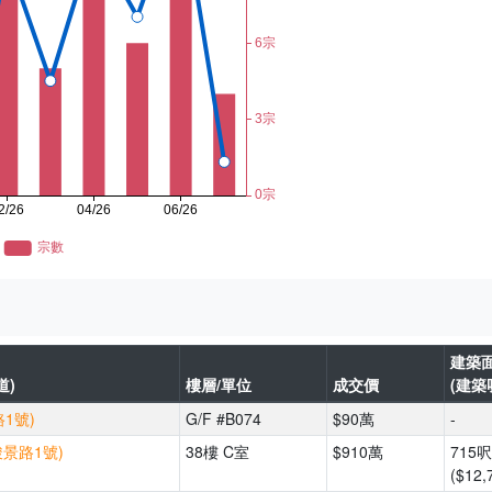
建築
道)
樓層/單位
成交價
(建築
1號)
G/F #B074
$90萬
-
駿景路1號)
38樓 C室
$910萬
715呎
($12,