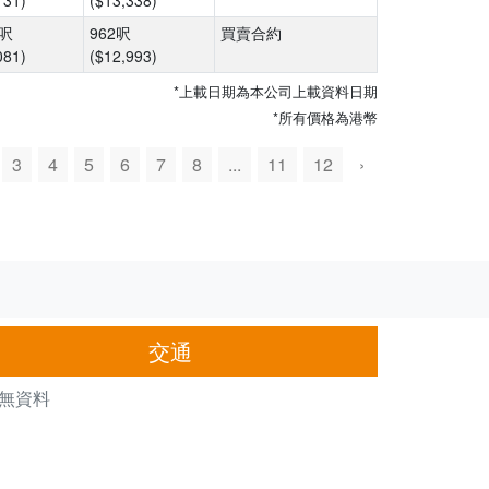
131)
($13,338)
8呎
962呎
買賣合約
081)
($12,993)
*上載日期為本公司上載資料日期
*所有價格為港幣
3
4
5
6
7
8
...
11
12
›
交通
無資料