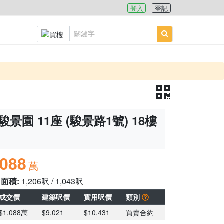
登入
登記
駿景園 11座 (駿景路1號) 18樓
,088
萬
用面積:
1,206呎 / 1,043呎
成交價
建築呎價
實用呎價
類別
$1,088萬
$9,021
$10,431
買賣合約