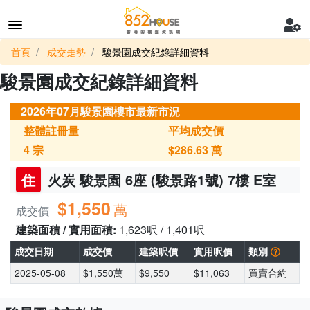
首頁
成交走勢
駿景園成交紀錄詳細資料
駿景園成交紀錄詳細資料
2026年07月駿景園樓市最新市況
整體註冊量
平均成交價
4
宗
$286.63
萬
住
火炭 駿景園 6座 (駿景路1號) 7樓 E室
$1,550
萬
成交價
建築面積 / 實用面積:
1,623呎 / 1,401呎
成交日期
成交價
建築呎價
實用呎價
類別
2025-05-08
$1,550萬
$9,550
$11,063
買賣合約