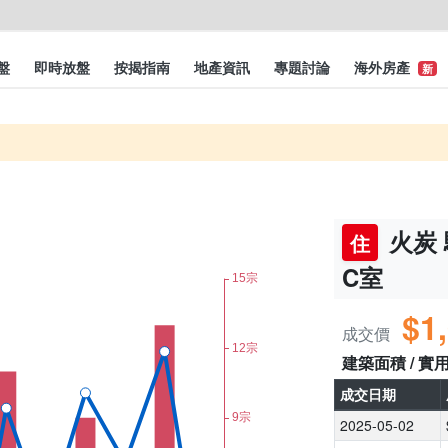
盤
即時放盤
按揭指南
地產資訊
專題討論
海外房產
新
火炭 
住
C室
$1
成交價
建築面積 / 實
成交日期
2025-05-02