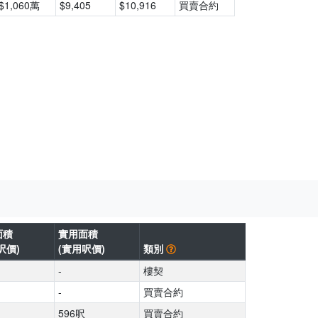
$1,060萬
$9,405
$10,916
買賣合約
面積
實用面積
呎價)
(實用呎價)
類別
-
樓契
-
買賣合約
596呎
買賣合約