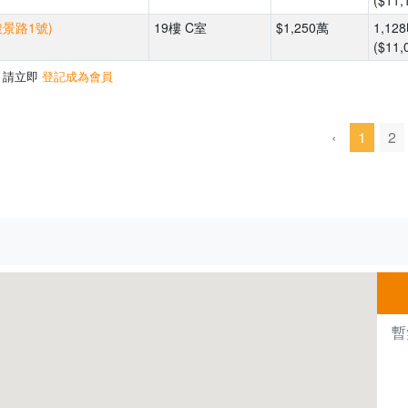
($11,
駿景路1號)
19樓 C室
$1,250萬
1,12
($11,
，請立即
登記成為會員
‹
1
2
暫