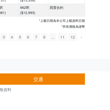
131)
($13,338)
8呎
962呎
買賣合約
081)
($12,993)
*上載日期為本公司上載資料日期
*所有價格為港幣
3
4
5
6
7
8
...
11
12
›
交通
無資料