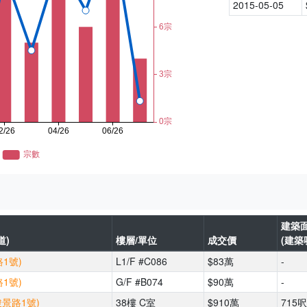
2015-05-05
建築
道)
樓層/單位
成交價
(建築
1號)
L1/F #C086
$83萬
-
1號)
G/F #B074
$90萬
-
駿景路1號)
38樓 C室
$910萬
715呎