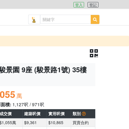
登入
登記
駿景園 9座 (駿景路1號) 35樓
,055
萬
用面積:
1,127呎 / 971呎
成交價
建築呎價
實用呎價
類別
$1,055萬
$9,361
$10,865
買賣合約