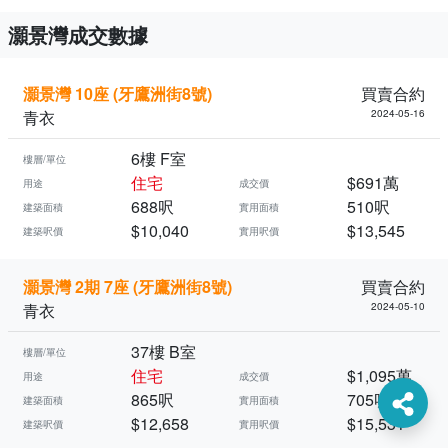
灝景灣成交數據
灝景灣 10座 (牙鷹洲街8號)
買賣合約
青衣
2024-05-16
6樓 F室
樓層/單位
住宅
$691萬
用途
成交價
688呎
510呎
建築面積
實用面積
$10,040
$13,545
建築呎價
實用呎價
灝景灣 2期 7座 (牙鷹洲街8號)
買賣合約
青衣
2024-05-10
37樓 B室
樓層/單位
住宅
$1,095萬
用途
成交價
865呎
705呎
建築面積
實用面積
$12,658
$15,531
建築呎價
實用呎價