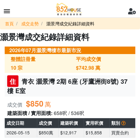
首頁
成交走勢
灝景灣成交紀錄詳細資料
灝景灣成交紀錄詳細資料
2026年07月灝景灣樓市最新市況
整體註冊量
平均成交價
10
宗
$742.98
萬
住
青衣 灝景灣 2期 6座 (牙鷹洲街8號) 37
樓 E室
$850
萬
成交價
建築面積 / 實用面積:
658呎 / 536呎
成交日期
成交價
建築呎價
實用呎價
類別
2026-05-15
$850萬
$12,917
$15,858
買賣合約