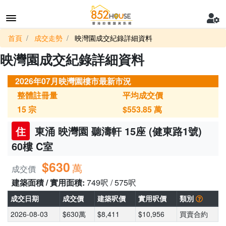
首頁
成交走勢
映灣園成交紀錄詳細資料
映灣園成交紀錄詳細資料
2026年07月映灣園樓市最新市況
整體註冊量
平均成交價
15
宗
$553.85
萬
住
東涌 映灣園 聽濤軒 15座 (健東路1號)
60樓 C室
$630
萬
成交價
建築面積 / 實用面積:
749呎 / 575呎
成交日期
成交價
建築呎價
實用呎價
類別
2026-08-03
$630萬
$8,411
$10,956
買賣合約