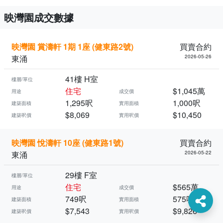
映灣園成交數據
映灣園 賞濤軒 1期 1座 (健東路2號)
買賣合約
東涌
2026-05-26
41樓 H室
樓層/單位
住宅
$1,045萬
用途
成交價
1,295呎
1,000呎
建築面積
實用面積
$8,069
$10,450
建築呎價
實用呎價
映灣園 悅濤軒 10座 (健東路1號)
買賣合約
東涌
2026-05-22
29樓 F室
樓層/單位
住宅
$565萬
用途
成交價
749呎
575呎
建築面積
實用面積
$7,543
$9,826
建築呎價
實用呎價