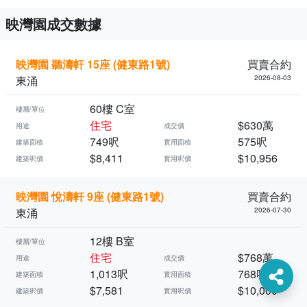
映灣園成交數據
映灣園 聽濤軒 15座 (健東路1號)
買賣合約
東涌
2026-08-03
60樓 C室
樓層/單位
住宅
$630萬
用途
成交價
749呎
575呎
建築面積
實用面積
$8,411
$10,956
建築呎價
實用呎價
映灣園 悅濤軒 9座 (健東路1號)
買賣合約
東涌
2026-07-30
12樓 B室
樓層/單位
住宅
$768萬
用途
成交價
1,013呎
768呎
建築面積
實用面積
$7,581
$10,000
建築呎價
實用呎價