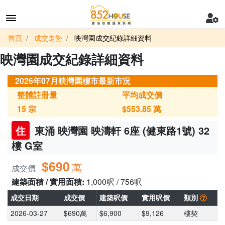
首頁
成交走勢
映灣園成交紀錄詳細資料
映灣園成交紀錄詳細資料
2026年07月映灣園樓市最新市況
整體註冊量
平均成交價
15
宗
$553.85
萬
住
東涌 映灣園 映濤軒 6座 (健東路1號) 32
樓 G室
$690
萬
成交價
建築面積 / 實用面積:
1,000呎 / 756呎
成交日期
成交價
建築呎價
實用呎價
類別
2026-03-27
$690萬
$6,900
$9,126
樓契