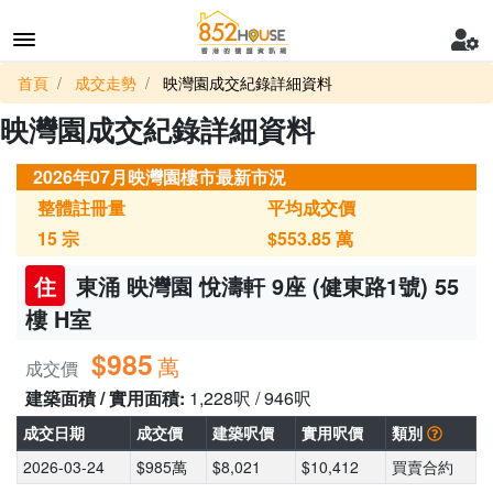
首頁
成交走勢
映灣園成交紀錄詳細資料
映灣園成交紀錄詳細資料
2026年07月映灣園樓市最新市況
整體註冊量
平均成交價
15
宗
$553.85
萬
住
東涌 映灣園 悅濤軒 9座 (健東路1號) 55
樓 H室
$985
萬
成交價
建築面積 / 實用面積:
1,228呎 / 946呎
成交日期
成交價
建築呎價
實用呎價
類別
2026-03-24
$985萬
$8,021
$10,412
買賣合約