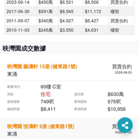
2023-06-14
$450萬
$6,521
$8,506
買賣合約
2017-06-30
$591萬
$8,565
$11,172
樓契
2011-09-07
$340萬
$4,927
$6,427
買賣合約
2010-11-03
$245萬
$3,550
$4,631
樓契
映灣園成交數據
映灣園 聽濤軒 15座 (健東路1號)
買賣合約
東涌
2026-08-03
60樓 C室
樓層/單位
住宅
$630萬
用途
成交價
749呎
575呎
建築面積
實用面積
$8,411
$10,956
建築呎價
實用呎價
映灣園 悅濤軒 9座 (健東路1號)
買賣合約
東涌
2026-07-30