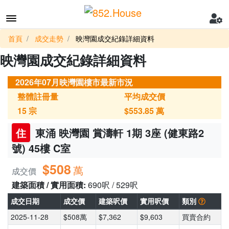
首頁
成交走勢
映灣園成交紀錄詳細資料
映灣園成交紀錄詳細資料
2026年07月映灣園樓市最新市況
整體註冊量
平均成交價
15
宗
$553.85
萬
住
東涌 映灣園 賞濤軒 1期 3座 (健東路2
號) 45樓 C室
$508
萬
成交價
建築面積 / 實用面積:
690呎 / 529呎
成交日期
成交價
建築呎價
實用呎價
類別
2025-11-28
$508萬
$7,362
$9,603
買賣合約