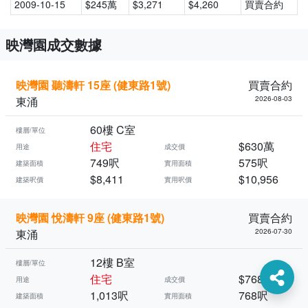
2009-10-15
$245萬
$3,271
$4,260
買賣合約
映灣園成交數據
映灣園 聽濤軒 15座 (健東路1號)
買賣合約
東涌
2026-08-03
60樓 C室
樓層/單位
住宅
$630萬
用途
成交價
749呎
575呎
建築面積
實用面積
$8,411
$10,956
建築呎價
實用呎價
映灣園 悅濤軒 9座 (健東路1號)
買賣合約
東涌
2026-07-30
12樓 B室
樓層/單位
住宅
$768萬
用途
成交價
1,013呎
768呎
建築面積
實用面積