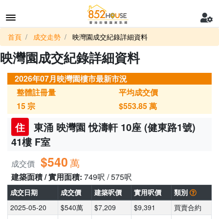
首頁
成交走勢
映灣園成交紀錄詳細資料
映灣園成交紀錄詳細資料
2026年07月映灣園樓市最新市況
整體註冊量
平均成交價
15
宗
$553.85
萬
住
東涌 映灣園 悅濤軒 10座 (健東路1號)
41樓 F室
$540
萬
成交價
建築面積 / 實用面積:
749呎 / 575呎
成交日期
成交價
建築呎價
實用呎價
類別
2025-05-20
$540萬
$7,209
$9,391
買賣合約