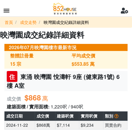
首頁
成交走勢
映灣園成交紀錄詳細資料
映灣園成交紀錄詳細資料
2026年07月映灣園樓市最新市況
整體註冊量
平均成交價
15
宗
$553.85
萬
住
東涌 映灣園 悅濤軒 9座 (健東路1號) 6
樓 A室
$868
萬
成交價
建築面積 / 實用面積:
1,220呎 / 940呎
成交日期
成交價
建築呎價
實用呎價
類別
2024-11-22
$868萬
$7,114
$9,234
買賣合約