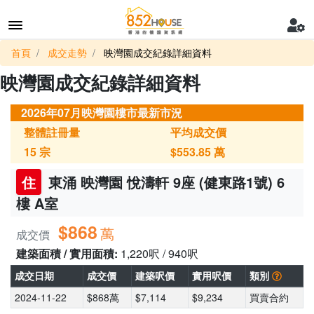
首頁
成交走勢
映灣園成交紀錄詳細資料
映灣園成交紀錄詳細資料
2026年07月映灣園樓市最新市況
整體註冊量
平均成交價
15
宗
$553.85
萬
住
東涌 映灣園 悅濤軒 9座 (健東路1號) 6
樓 A室
$868
萬
成交價
建築面積 / 實用面積:
1,220呎 / 940呎
成交日期
成交價
建築呎價
實用呎價
類別
2024-11-22
$868萬
$7,114
$9,234
買賣合約