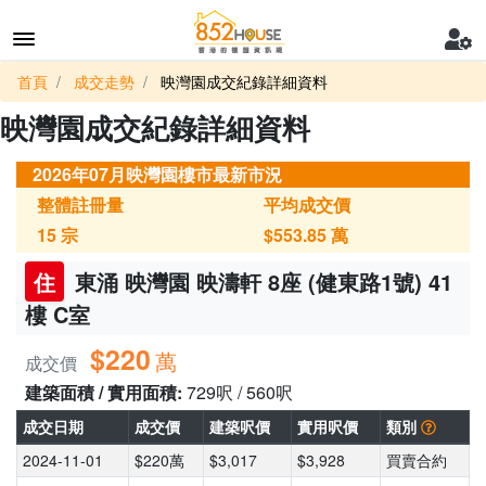
首頁
成交走勢
映灣園成交紀錄詳細資料
映灣園成交紀錄詳細資料
2026年07月映灣園樓市最新市況
整體註冊量
平均成交價
15
宗
$553.85
萬
住
東涌 映灣園 映濤軒 8座 (健東路1號) 41
樓 C室
$220
萬
成交價
建築面積 / 實用面積:
729呎 / 560呎
成交日期
成交價
建築呎價
實用呎價
類別
2024-11-01
$220萬
$3,017
$3,928
買賣合約