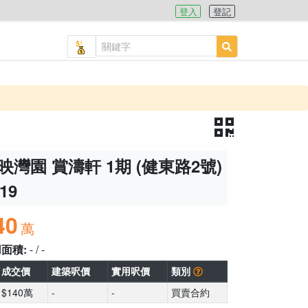
登入
登記
映灣園 賞濤軒 1期 (健東路2號)
19
40
萬
用面積:
- / -
成交價
建築呎價
實用呎價
類別
$140萬
-
-
買賣合約