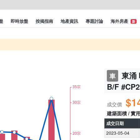
盤
即時放盤
按揭指南
地產資訊
專題討論
海外房產
新
東涌 
車
B/F #CP2
$1
成交價
建築面積 / 實
成交日期
2023-05-04