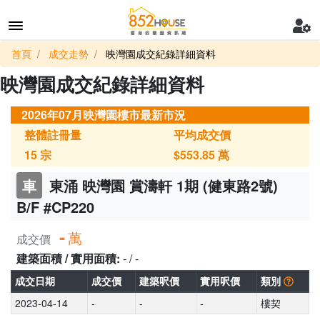
首頁
成交走勢
映灣園成交紀錄詳細資料
映灣園成交紀錄詳細資料
2026年07月映灣園樓市最新市況
整體註冊量
平均成交價
15
宗
$553.85
萬
車
東涌 映灣園 賞濤軒 1期 (健東路2號)
B/F #CP220
-
萬
成交價
建築面積 / 實用面積:
- / -
成交日期
成交價
建築呎價
實用呎價
類別
2023-04-14
-
-
-
樓契