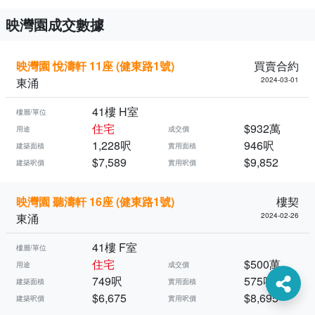
映灣園成交數據
映灣園 悅濤軒 11座 (健東路1號)
買賣合約
東涌
2024-03-01
41樓 H室
樓層/單位
住宅
$932萬
用途
成交價
1,228呎
946呎
建築面積
實用面積
$7,589
$9,852
建築呎價
實用呎價
映灣園 聽濤軒 16座 (健東路1號)
樓契
東涌
2024-02-26
41樓 F室
樓層/單位
住宅
$500萬
用途
成交價
749呎
575呎
建築面積
實用面積
$6,675
$8,695
建築呎價
實用呎價