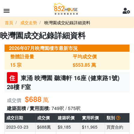
首頁
成交走勢
映灣園成交紀錄詳細資料
映灣園成交紀錄詳細資料
2026年07月映灣園樓市最新市況
整體註冊量
平均成交價
15
宗
$553.85
萬
住
東涌 映灣園 聽濤軒 16座 (健東路1號)
28樓 F室
$688
萬
成交價
建築面積 / 實用面積:
749呎 / 575呎
成交日期
成交價
建築呎價
實用呎價
類別
2023-03-23
$688萬
$9,185
$11,965
買賣合約