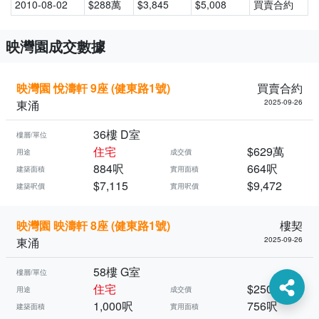
2010-08-02
$288萬
$3,845
$5,008
買賣合約
映灣園成交數據
映灣園 悅濤軒 9座 (健東路1號)
買賣合約
東涌
2025-09-26
36樓 D室
樓層/單位
住宅
$629萬
用途
成交價
884呎
664呎
建築面積
實用面積
$7,115
$9,472
建築呎價
實用呎價
映灣園 映濤軒 8座 (健東路1號)
樓契
東涌
2025-09-26
58樓 G室
樓層/單位
住宅
$250萬
用途
成交價
1,000呎
756呎
建築面積
實用面積