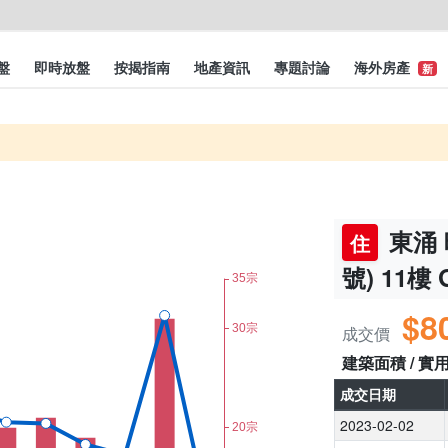
盤
即時放盤
按揭指南
地產資訊
專題討論
海外房產
新
東涌 
住
號) 11樓
$8
成交價
建築面積 / 實
成交日期
2023-02-02